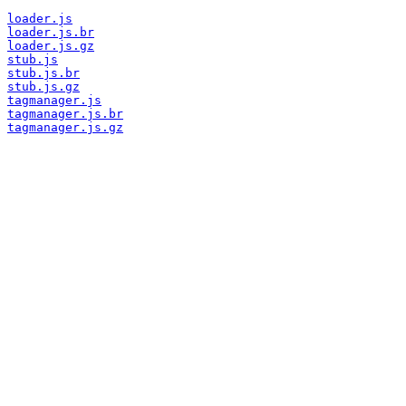
loader.js
loader.js.br
loader.js.gz
stub.js
stub.js.br
stub.js.gz
tagmanager.js
tagmanager.js.br
tagmanager.js.gz